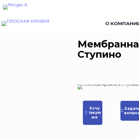
О КОМПАНИ
Мембранная
Ступино
Хочу
Задат
такую
вопро
же