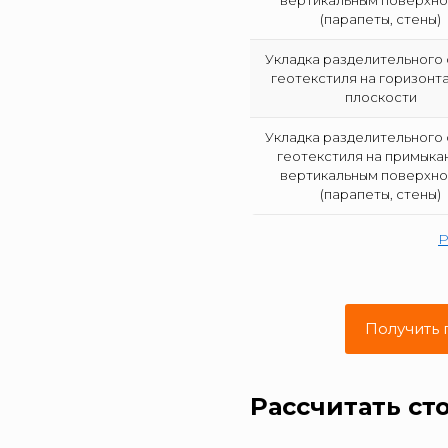
вертикальным поверхн
(парапеты, стены)
Укладка разделительного 
геотекстиля на горизонт
плоскости
Укладка разделительного 
геотекстиля на примыкан
вертикальным поверхн
(парапеты, стены)
Р
Получить 
Рассчитать ст