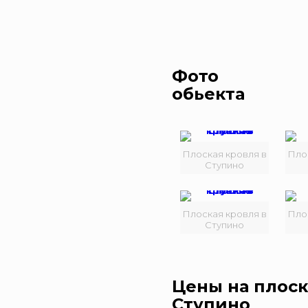
Фото
обьекта
Плоская кровля в
Пло
Ступино
Плоская кровля в
Пло
Ступино
Цены на плос
Ступино