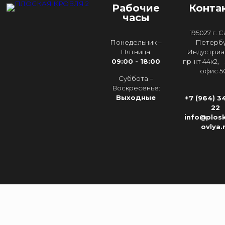
Рабочие
Конта
часы
195027 г. 
Понедельник –
Петербу
Пятница:
Индустриа
09:00 - 18:00
пр-кт 44к2, 
офис 5
Суббота –
Воскресенье:
Выходные
+7 (964) 3
22
info@plos
ovlya.