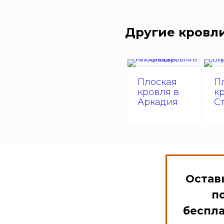
Другие кровл
Плоская
П
кровля в
к
Аркадия
С
Оставь
п
беспл