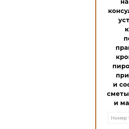
на
консу
ус
к
п
пра
кро
пиро
пр
и со
сметы
и м